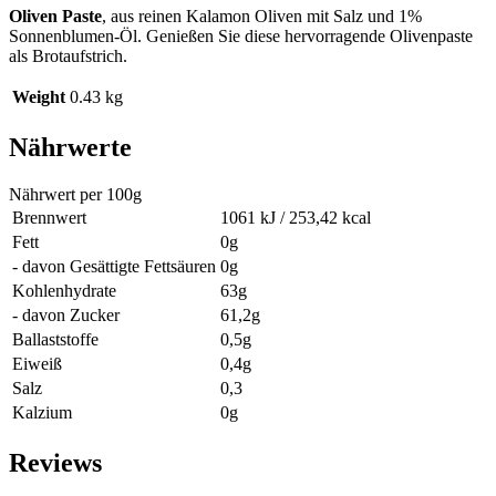
Oliven Paste
, aus reinen Kalamon Oliven mit Salz und 1%
Sonnenblumen-Öl. Genießen Sie diese hervorragende Olivenpaste
als Brotaufstrich.
Weight
0.43 kg
Nährwerte
Nährwert per 100g
Brennwert
1061 kJ / 253,42 kcal
Fett
0g
- davon Gesättigte Fettsäuren
0g
Kohlenhydrate
63g
- davon Zucker
61,2g
Ballaststoffe
0,5g
Eiweiß
0,4g
Salz
0,3
Kalzium
0g
Reviews