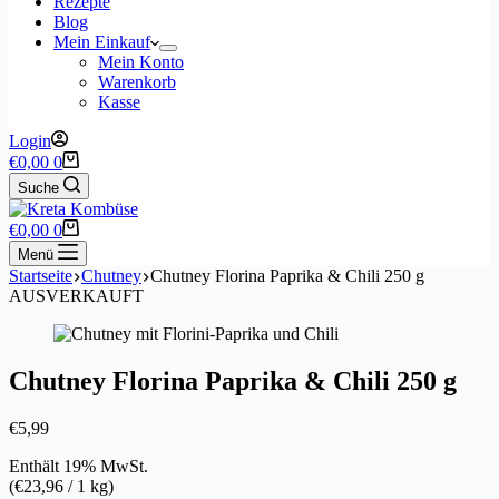
Rezepte
Blog
Mein Einkauf
Mein Konto
Warenkorb
Kasse
Login
Warenkorb
€
0,00
0
Suche
Warenkorb
€
0,00
0
Menü
Startseite
Chutney
Chutney Florina Paprika & Chili 250 g
AUSVERKAUFT
Chutney Florina Paprika & Chili 250 g
€
5,99
Enthält 19% MwSt.
(
€
23,96
/ 1 kg)