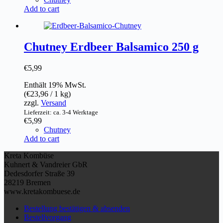
Add to cart
Chutney Erdbeer Balsamico 250 g
€
5,99
Enthält 19% MwSt.
(
€
23,96
/ 1 kg)
zzgl.
Versand
Lieferzeit: ca. 3-4 Werktage
€
5,99
Chutney
Add to cart
Kreta Kombüse
Kuhnert & Vandreier GbR
Dedesdorfer Straße 39
28219 Bremen
www.kretakombuese.de
Bestellung bestätigen & absenden
Bestellvorgang