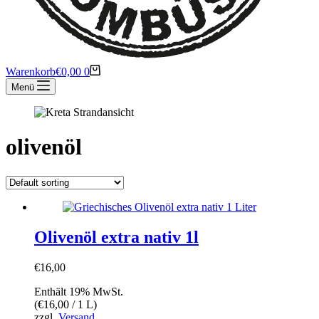
Warenkorb
€
0,00
0
Menü
olivenöl
Olivenöl extra nativ 1l
€
16,00
Enthält 19% MwSt.
(
€
16,00
/ 1 L)
zzgl.
Versand