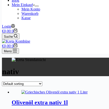
Blog
Mein Einkauf
Mein Konto
Warenkorb
Kasse
Login
Warenkorb
€
0,00
0
Suche
Warenkorb
€
0,00
0
Menü
nativ
Olivenöl extra nativ 1l