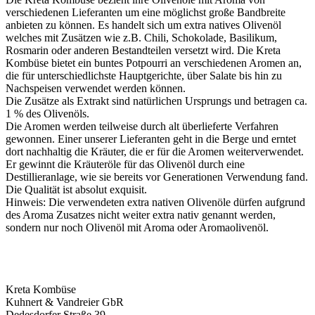
verschiedenen Lieferanten um eine möglichst große Bandbreite
anbieten zu können. Es handelt sich um extra natives Olivenöl
welches mit Zusätzen wie z.B. Chili, Schokolade, Basilikum,
Rosmarin oder anderen Bestandteilen versetzt wird. Die Kreta
Kombüse bietet ein buntes Potpourri an verschiedenen Aromen an,
die für unterschiedlichste Hauptgerichte, über Salate bis hin zu
Nachspeisen verwendet werden können.
Die Zusätze als Extrakt sind natürlichen Ursprungs und betragen ca.
1 % des Olivenöls.
Die Aromen werden teilweise durch alt überlieferte Verfahren
gewonnen. Einer unserer Lieferanten geht in die Berge und erntet
dort nachhaltig die Kräuter, die er für die Aromen weiterverwendet.
Er gewinnt die Kräuteröle für das Olivenöl durch eine
Destillieranlage, wie sie bereits vor Generationen Verwendung fand.
Die Qualität ist absolut exquisit.
Hinweis: Die verwendeten extra nativen Olivenöle dürfen aufgrund
des Aroma Zusatzes nicht weiter extra nativ genannt werden,
sondern nur noch Olivenöl mit Aroma oder Aromaolivenöl.
Kreta Kombüse
Kuhnert & Vandreier GbR
Dedesdorfer Straße 39